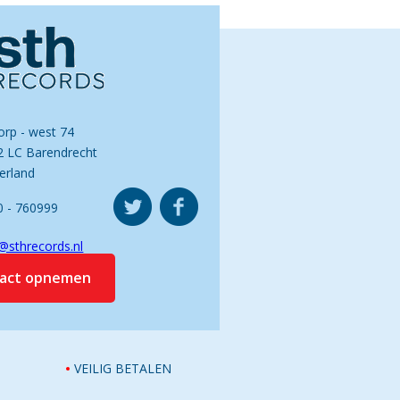
orp - west 74
2 LC Barendrecht
erland
0 - 760999
@sthrecords.nl
tact opnemen
VEILIG BETALEN