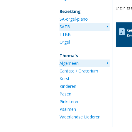
Er zijn g
Bezetting
SA-orgel-piano
SATB
Ge
TTBB
Kwa
Orgel
Thema's
Algemeen
Cantate / Oratorium
Kerst
Kinderen
Pasen
Pinksteren
Psalmen
Vaderlandse Liederen