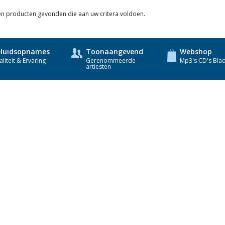
een producten gevonden die aan uw critera voldoen.
luidsopnames
Toonaangevend
Webshop
liteit & Ervaring
Gerenommeerde
Mp3's CD's Bla
artiesten