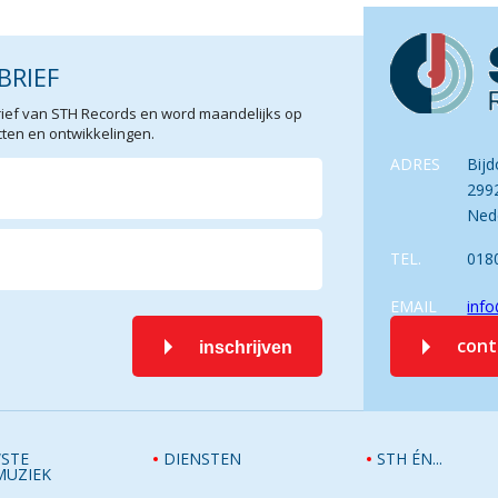
BRIEF
sbrief van STH Records en word maandelijks op
en en ontwikkelingen.
ADRES
Bijd
299
Ned
TEL.
018
EMAIL
info
con
inschrijven
STE
DIENSTEN
STH ÉN...
MUZIEK