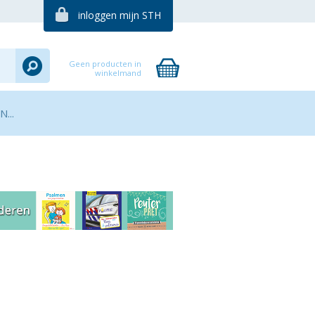
inloggen mijn STH
Geen producten in
winkelmand
...