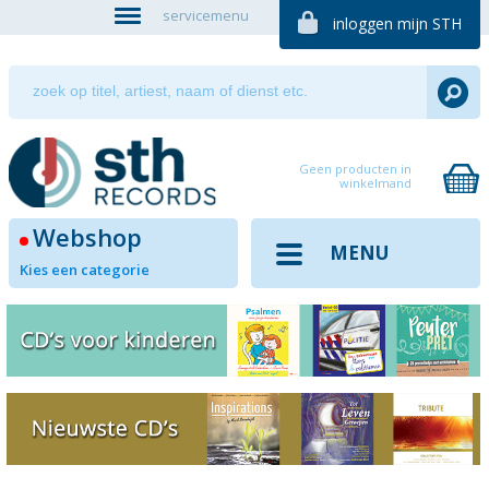
servicemenu
inloggen mijn STH
Geen producten in
winkelmand
Webshop
MENU
Kies een categorie