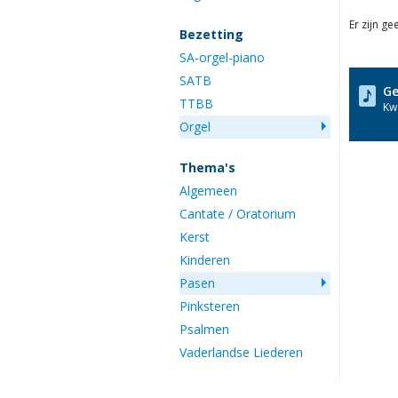
Er zijn g
Bezetting
SA-orgel-piano
SATB
Ge
TTBB
Kwa
Orgel
Thema's
Algemeen
Cantate / Oratorium
Kerst
Kinderen
Pasen
Pinksteren
Psalmen
Vaderlandse Liederen