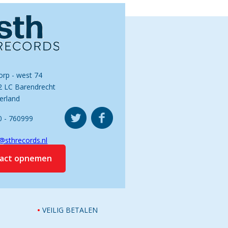
orp - west 74
2 LC Barendrecht
erland
0 - 760999
@sthrecords.nl
tact opnemen
VEILIG BETALEN