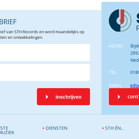
BRIEF
sbrief van STH Records en word maandelijks op
en en ontwikkelingen.
ADRES
Bijd
299
Ned
TEL.
018
EMAIL
info
con
inschrijven
STE
DIENSTEN
STH ÉN...
MUZIEK