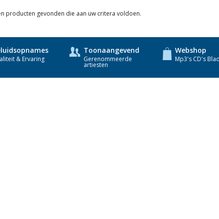
een producten gevonden die aan uw critera voldoen.
luidsopnames
Toonaangevend
Webshop
liteit & Ervaring
Gerenommeerde
Mp3's CD's Bla
artiesten