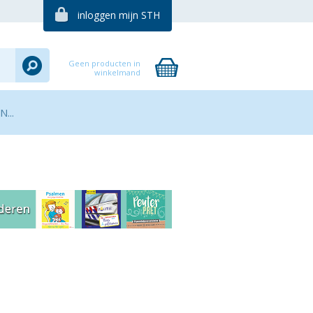
inloggen mijn STH
Geen producten in
winkelmand
...