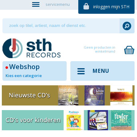
servicemenu
inloggen mijn STH
Geen producten in
winkelmand
Webshop
MENU
Kies een categorie