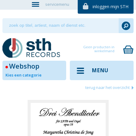
servicemenu
inloggen mijn STH
Geen producten in
winkelmand
Webshop
MENU
Kies een categorie
terug naar het overzicht