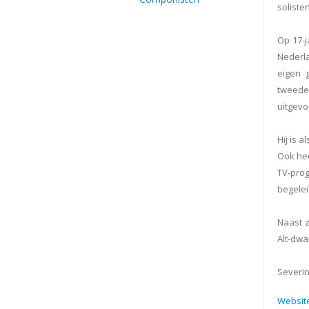
soliste
Op 17-j
Nederl
eigen g
tweede
uitgevo
Hij is 
Ook he
TV-pro
begelei
Naast z
Alt-dwa
Severin
Website