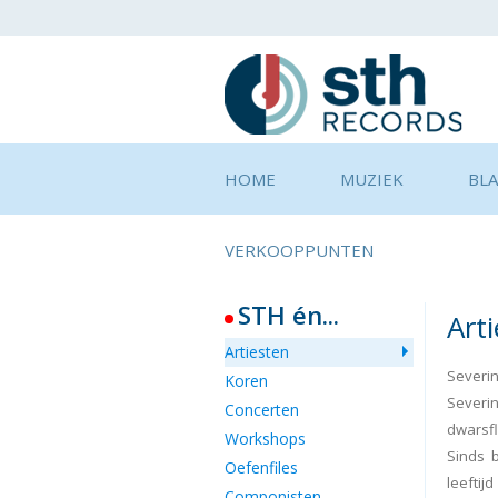
HOME
MUZIEK
BL
VERKOOPPUNTEN
STH én...
Art
Artiesten
Severin
Koren
Severin
Concerten
dwarsfl
Workshops
Sinds b
Oefenfiles
leefti
Componisten