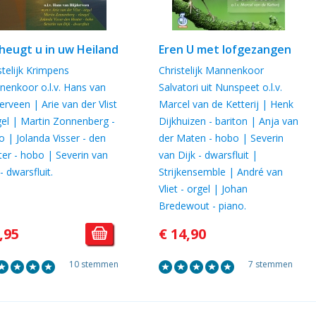
heugt u in uw Heiland
Eren U met lofgezangen
stelijk Krimpens
Christelijk Mannenkoor
enkoor o.l.v. Hans van
Salvatori uit Nunspeet o.l.v.
derveen | Arie van der Vlist
Marcel van de Ketterij | Henk
gel | Martin Zonnenberg -
Dijkhuizen - bariton | Anja van
o | Jolanda Visser - den
der Maten - hobo | Severin
er - hobo | Severin van
van Dijk - dwarsfluit |
 - dwarsfluit.
Strijkensemble | André van
Vliet - orgel | Johan
Bredewout - piano.
,95
€ 14,90
10 stemmen
7 stemmen