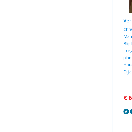
Ver
Chri
Mann
Blij
- or
pian
Hout
Dijk
€ 6