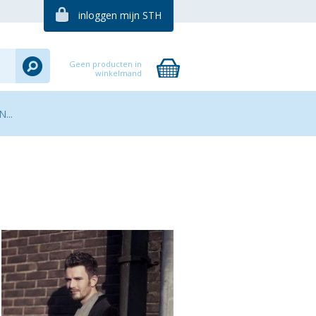
inloggen mijn STH
Geen producten in
winkelmand
...