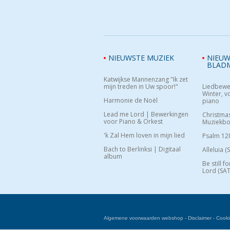
NIEUWSTE MUZIEK
NIEUW
BLAD
Katwijkse Mannenzang "Ik zet
mijn treden in Uw spoor!"
Liedbewe
Winter, vo
Harmonie de Noël
piano
Lead me Lord | Bewerkingen
Christma
voor Piano & Orkest
Muziekb
'k Zal Hem loven in mijn lied
Psalm 12
Bach to Berlinksi | Digitaal
Alleluia (
album
Be still f
Lord (SAT
Algemene voorwaarden webshop
-
Disclaimer
-
Cooki