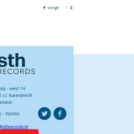
vorige
1
2
orp - west 74
2 LC Barendrecht
erland
0 - 760999
@sthrecords.nl