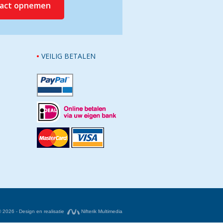
tact opnemen
VEILIG BETALEN
© 2026 - Design en realisatie
Nifterik Multimedia