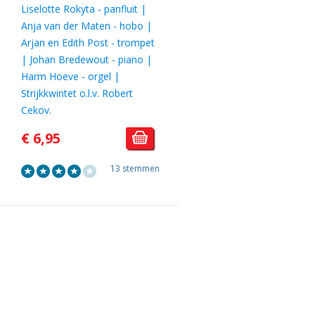
Liselotte Rokyta - panfluit |
Anja van der Maten - hobo |
Arjan en Edith Post - trompet
| Johan Bredewout - piano |
Harm Hoeve - orgel |
Strijkkwintet o.l.v. Robert
Cekov.
€ 6,95
13 stemmen