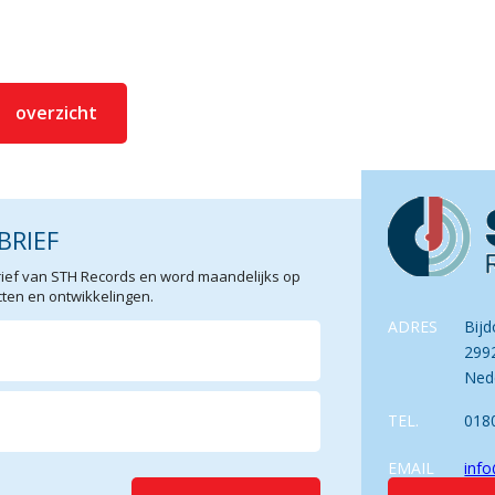
overzicht
BRIEF
sbrief van STH Records en word maandelijks op
en en ontwikkelingen.
ADRES
Bijd
299
Ned
TEL.
018
EMAIL
info