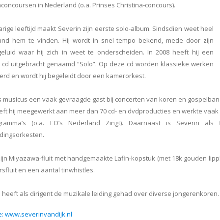
nconcoursen in Nederland (o.a. Prinses Christina-concours).
arige leeftijd maakt Severin zijn eerste solo-album. Sindsdien weet heel
and hem te vinden. Hij wordt in snel tempo bekend, mede door zijn
eluid waar hij zich in weet te onderscheiden. In 2008 heeft hij een
 cd uitgebracht genaamd “Solo”. Op deze cd worden klassieke werken
erd en wordt hij begeleidt door een kamerorkest.
als musicus een vaak gevraagde gast bij concerten van koren en gospelban
eft hij meegewerkt aan meer dan 70 cd- en dvdproducties en werkte vaa
gramma’s (o.a. EO’s Nederland Zingt). Daarnaast is Severin als f
dingsorkesten.
ijn Miyazawa-fluit met handgemaakte Lafin-kopstuk (met 18k gouden lippl
rsfluit en een aantal tinwhistles.
 heeft als dirigent de muzikale leiding gehad over diverse jongerenkoren.
: www.severinvandijk.nl