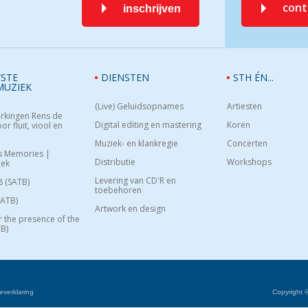
con
inschrijven
STE
DIENSTEN
STH ÉN...
MUZIEK
(Live) Geluidsopnames
Artiesten
rkingen Rens de
Digital editing en mastering
Koren
or fluit, viool en
Muziek- en klankregie
Concerten
s Memories |
Distributie
Workshops
oek
Levering van CD'R en
8 (SATB)
toebehoren
SATB)
Artwork en design
or the presence of the
B)
everklaring
Copyright 