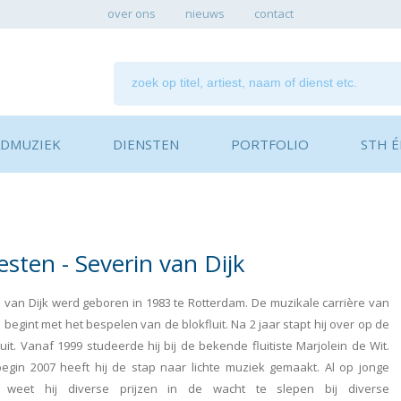
over ons
nieuws
contact
ADMUZIEK
DIENSTEN
PORTFOLIO
STH ÉN
iesten - Severin van Dijk
 van Dijk werd geboren in 1983 te Rotterdam. De muzikale carrière van
 begint met het bespelen van de blokfluit. Na 2 jaar stapt hij over op de
uit. Vanaf 1999 studeerde hij bij de bekende fluitiste Marjolein de Wit.
egin 2007 heeft hij de stap naar lichte muziek gemaakt. Al op jonge
jd weet hij diverse prijzen in de wacht te slepen bij diverse