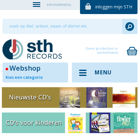
servicemenu
inloggen mijn STH
Geen producten in
winkelmand
Webshop
MENU
Kies een categorie