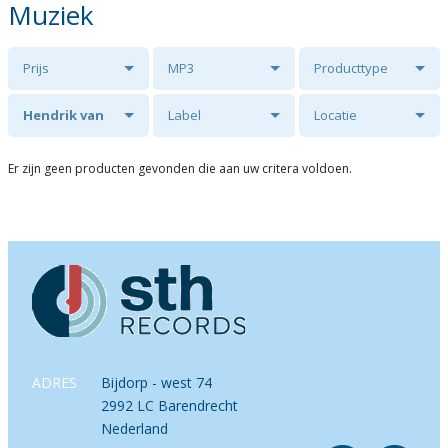
Muziek
Prijs
MP3
Producttype
Hendrik van
Label
Locatie
Lagen
Er zijn geen producten gevonden die aan uw critera voldoen.
ADRES
Bijdorp - west 74
2992 LC Barendrecht
Nederland