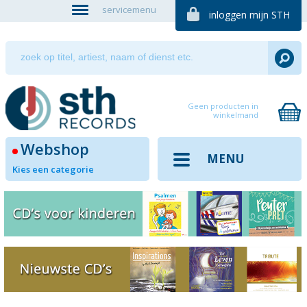
servicemenu
inloggen mijn STH
Geen producten in
winkelmand
Webshop
MENU
Kies een categorie