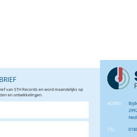
BRIEF
sbrief van STH Records en word maandelijks op
en en ontwikkelingen.
ADRES
Bijd
299
Ned
TEL.
018