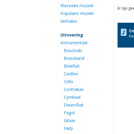
Klassieke muziek
Er zijn g
Populaire muziek
Verhalen
Ge
Uitvoering
Kwa
Instrumentaal
Bouzouki
Brassband
Blokfluit
Carillon
Cello
Contrabas
Cymbaal
Dwarsfluit
Fagot
Gitaar
Harp