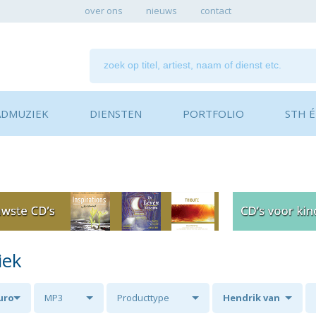
over ons
nieuws
contact
ADMUZIEK
DIENSTEN
PORTFOLIO
STH ÉN
iek
euro
MP3
Producttype
Hendrik van