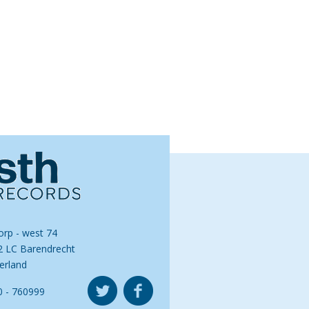
orp - west 74
2 LC Barendrecht
erland
0 - 760999