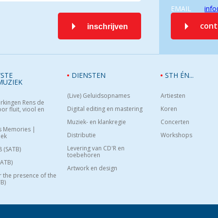
EMAIL
info
con
inschrijven
STE
DIENSTEN
STH ÉN...
MUZIEK
(Live) Geluidsopnames
Artiesten
rkingen Rens de
Digital editing en mastering
Koren
or fluit, viool en
Muziek- en klankregie
Concerten
s Memories |
Distributie
Workshops
oek
Levering van CD'R en
8 (SATB)
toebehoren
SATB)
Artwork en design
or the presence of the
B)