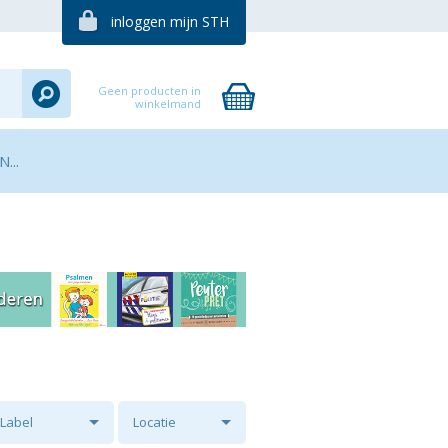
inloggen mijn STH
Geen producten in
winkelmand
...
Label
Locatie