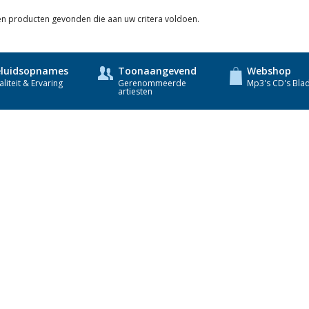
Lagen
een producten gevonden die aan uw critera voldoen.
luidsopnames
Toonaangevend
Webshop
liteit & Ervaring
Gerenommeerde
Mp3's CD's Bla
artiesten