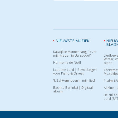
NIEUWSTE MUZIEK
NIEUW
BLAD
Katwijkse Mannenzang "Ik zet
mijn treden in Uw spoor!"
Liedbewe
Winter, vo
Harmonie de Noël
piano
Lead me Lord | Bewerkingen
Christma
voor Piano & Orkest
Muziekb
'k Zal Hem loven in mijn lied
Psalm 12
Bach to Berlinksi | Digitaal
Alleluia (
album
Be still f
Lord (SAT