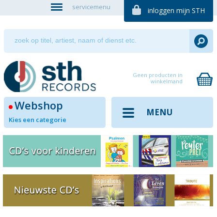
servicemenu
inloggen mijn STH
Geen producten in
winkelmand
Webshop
MENU
Kies een categorie