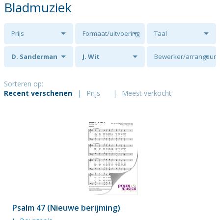
Bladmuziek
Prijs
Formaat/uitvoering
Taal
D. Sanderman
J. Wit
Bewerker/arrangeur
Sorteren op:
Recent verschenen
|
Prijs
|
Meest verkocht
Psalm 47 (Nieuwe berijming)