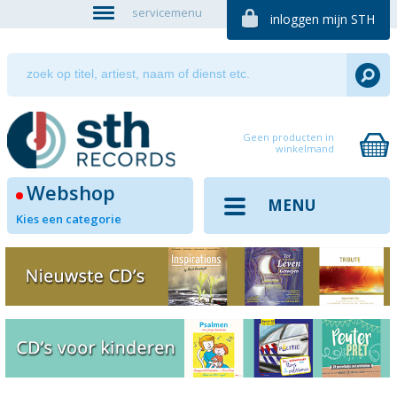
servicemenu
inloggen mijn STH
Geen producten in
winkelmand
Webshop
MENU
Kies een categorie