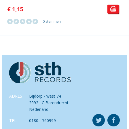
€ 1,15
0 stemmen
ADRES
Bijdorp - west 74
2992 LC Barendrecht
Nederland
TEL.
0180 - 760999