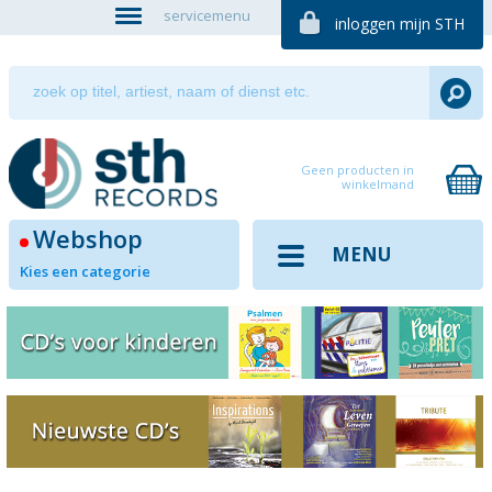
servicemenu
inloggen mijn STH
Geen producten in
winkelmand
Webshop
MENU
Kies een categorie