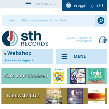
servicemenu
inloggen mijn STH
Geen producten in
winkelmand
Webshop
MENU
Kies een categorie