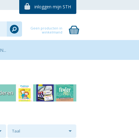
inloggen mijn STH
Geen producten in
winkelmand
...
Taal