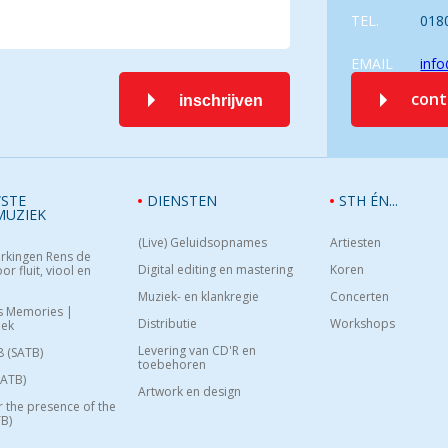
TEL.
018
EMAIL
info
con
inschrijven
STE
DIENSTEN
STH ÉN...
MUZIEK
(Live) Geluidsopnames
Artiesten
rkingen Rens de
Digital editing en mastering
Koren
or fluit, viool en
Muziek- en klankregie
Concerten
s Memories |
Distributie
Workshops
oek
Levering van CD'R en
8 (SATB)
toebehoren
SATB)
Artwork en design
or the presence of the
B)