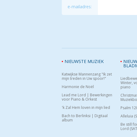
e-mailadres:
NIEUWSTE MUZIEK
NIEUW
BLAD
Katwijkse Mannenzang "Ik zet
mijn treden in Uw spoor!"
Liedbewe
Winter, vo
Harmonie de Noël
piano
Lead me Lord | Bewerkingen
Christma
voor Piano & Orkest
Muziekb
'k Zal Hem loven in mijn lied
Psalm 12
Bach to Berlinksi | Digitaal
Alleluia (
album
Be still f
Lord (SAT