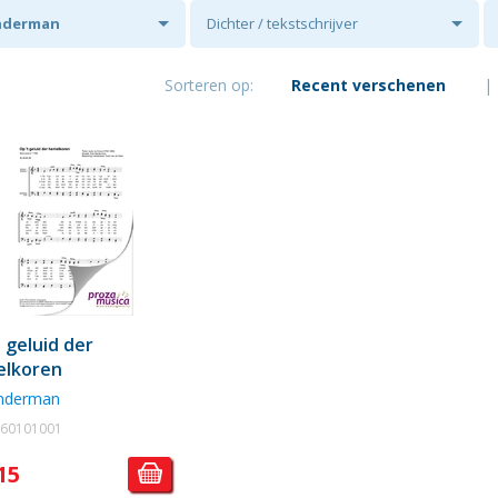
nderman
Dichter / tekstschrijver
Sorteren op:
Recent verschenen
|
t geluid der
elkoren
anderman
. 60101001
15