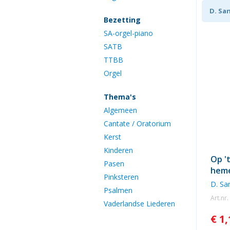
D. Sa
Bezetting
SA-orgel-piano
SATB
TTBB
Orgel
Thema's
Algemeen
Cantate / Oratorium
Kerst
Kinderen
Op '
Pasen
hem
Pinksteren
D. S
Psalmen
Art.nr
Vaderlandse Liederen
€ 1,