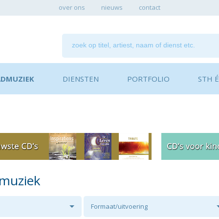
over ons
nieuws
contact
ADMUZIEK
DIENSTEN
PORTFOLIO
STH ÉN
dmuziek
Formaat/uitvoering