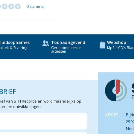
0 stemmen
luidsopnames
Toonaangevend
Webshop
liteit & Ervaring
Gerenommeerde
Mp3's CD's Bla
artiesten
BRIEF
sbrief van STH Records en word maandelijks op
en en ontwikkelingen.
ADRES
Bijd
299
Ned