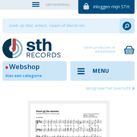
servicemenu
inloggen mijn STH
Geen producten in
winkelmand
Webshop
MENU
Kies een categorie
terug naar het overzicht