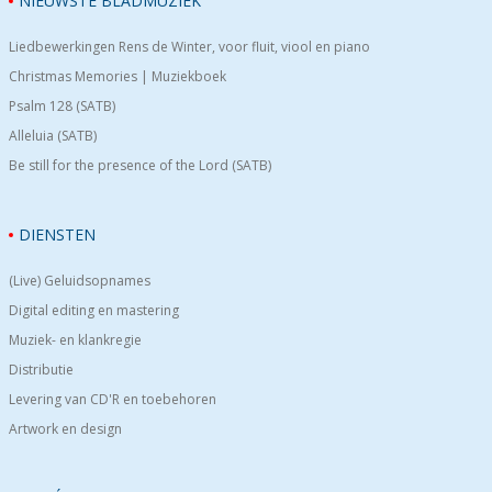
NIEUWSTE BLADMUZIEK
Liedbewerkingen Rens de Winter, voor fluit, viool en piano
Christmas Memories | Muziekboek
Psalm 128 (SATB)
Alleluia (SATB)
Be still for the presence of the Lord (SATB)
DIENSTEN
(Live) Geluidsopnames
Digital editing en mastering
Muziek- en klankregie
Distributie
Levering van CD'R en toebehoren
Artwork en design